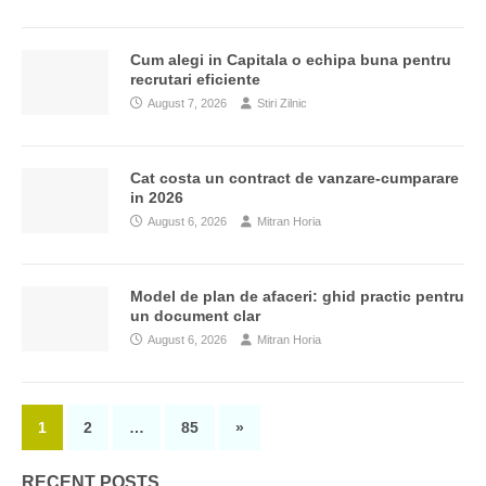
Cum alegi in Capitala o echipa buna pentru
recrutari eficiente
August 7, 2026
Stiri Zilnic
Cat costa un contract de vanzare-cumparare
in 2026
August 6, 2026
Mitran Horia
Model de plan de afaceri: ghid practic pentru
un document clar
August 6, 2026
Mitran Horia
1
2
…
85
»
RECENT POSTS