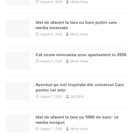
August 8, 2026
Mitran Horia
Idei de afaceri la tara cu bani putini care
merita incercate
August 8, 2026
Mitran Horia
Cat costa renovarea unui apartament in 2026
August 7, 2026
Mitran Horia
Aventuri pe roti inspirate din universul Cars
pentru cei mici
August 7, 2026
Stiri Zilnic
Idei de afaceri la tara cu 5000 de euro: ce
merita inceput
August 7, 2026
Mitran Horia