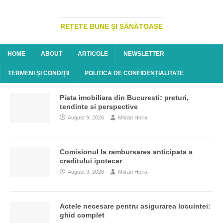
REȚETE BUNE ȘI SĂNĂTOASE
HOME
ABOUT
ARTICOLE
NEWSLETTER
TERMENI ȘI CONDIȚII
POLITICA DE CONFIDENȚIALITATE
Piata imobiliara din Bucuresti: preturi,
tendinte si perspective
August 9, 2026
Mitran Horia
Comisionul la rambursarea anticipata a
creditului ipotecar
August 9, 2026
Mitran Horia
Actele necesare pentru asigurarea locuintei:
ghid complet